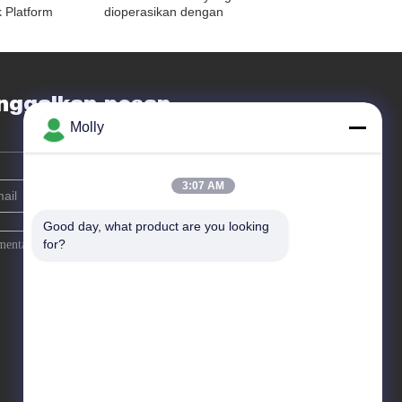
k Platform
dioperasikan dengan
an Nol Emisi
Baterai Dengan Platform
ngkungan
Kapasitas Pemuatan 3
Ton
nggalkan pesan
Molly
3:07 AM
Good day, what product are you looking 
for?