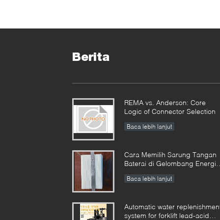
d
Berita
REMA vs. Anderson: Core
Logic of Connector Selection
Baca lebih lanjut
Cara Memilih Sarung Tangan
Baterai di Gelombang Energi
Baru? Panduan Utama untuk
Baca lebih lanjut
Bahan Tenun dan Non-tenun
Automatic water replenishmen
system for forklift lead-acid