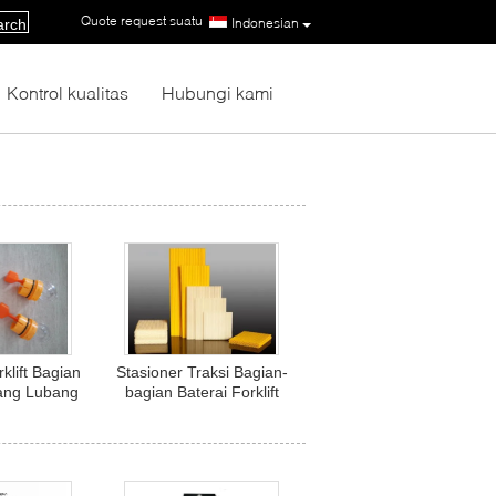
Quote request suatu
|
Indonesian
arch
Kontrol kualitas
Hubungi kami
klift Bagian
Stasioner Traksi Bagian-
sang Lubang
bagian Baterai Forklift
erai Panjang
Tubular Seperator
han PP
Battery Gauntlet