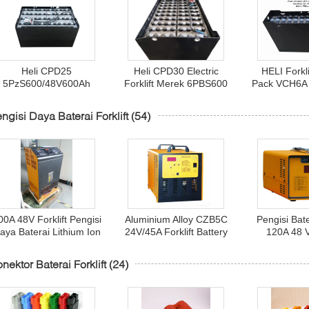
Heli CPD25
Heli CPD30 Electric
HELI Forkli
5PzS600/48V600Ah
Forklift Merek 6PBS600
Pack VCH6A 
aterai merek forklift Heli
80V 600Ah Baterai,
CPD20 E
2,5 ton
Grosir untuk Heli Electric
Counterbalan
ngisi Daya Baterai Forklift
(54)
Counterbalance Forklift
48V 6
00A 48V Forklift Pengisi
Aluminium Alloy CZB5C
Pengisi Bate
aya Baterai Lithium Ion
24V/45A Forklift Battery
120A 48 V
Penyearah Terkendali
Charger dengan Fan
Charging P
Silikon
Pendingin Diam
nektor Baterai Forklift
(24)