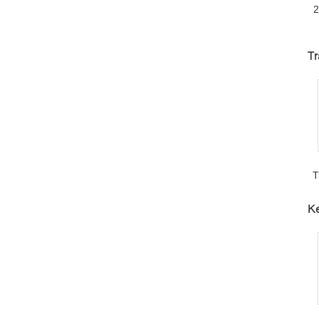
2
Tr
T
Ke