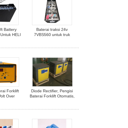
ft Battery
Baterai traksi 24v
Untuk HELI
7VBS560 untuk truk
lectric
forklift
ce Forklift
00Ah
rai Forklift
Diode Rectifier, Pengisi
olt Over
Baterai Forklift Otomatis,
rotection
Industri SCR 72V / 80A