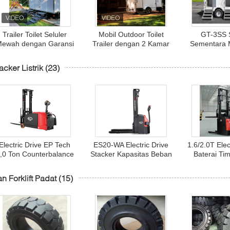
Trailer Toilet Seluler
Mobil Outdoor Toilet
GT-3SS S
ewah dengan Garansi
Trailer dengan 2 Kamar
Sementara M
1 Tahun dan Konstruksi
Mandi untuk Camping
Trailer
Fiberglass Papan
acker Listrik
(23)
Insulasi Ekstrusi
Electric Drive EP Tech
ES20-WA Electric Drive
1.6/2.0T Elec
,0 Ton Counterbalance
Stacker Kapasitas Beban
Baterai Ti
tacker Dengan Baterai
2000kg Untuk Operasi
atau Bater
Lithium Opsional Tinggi
Gudang yang Lancar
Dioperasik
n Forklift Padat
(15)
Angkat 3000mm
Garpu Penga
Dapat Dis