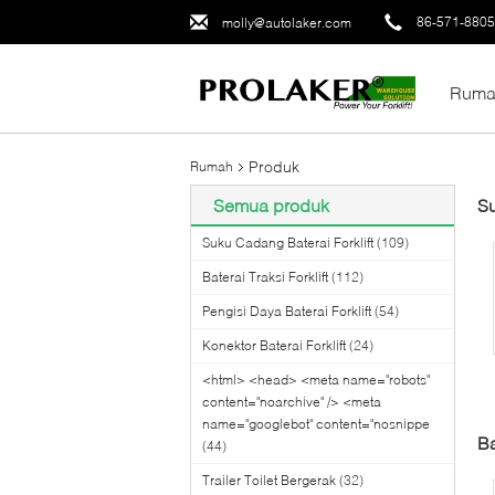
86-571-880
molly@autolaker.com
Ruma
Produk
Rumah
Semua produk
Su
Suku Cadang Baterai Forklift
(109)
Baterai Traksi Forklift
(112)
Pengisi Daya Baterai Forklift
(54)
Konektor Baterai Forklift
(24)
<html> <head> <meta name="robots"
content="noarchive" /> <meta
name="googlebot" content="nosnippe
Ba
(44)
Trailer Toilet Bergerak
(32)