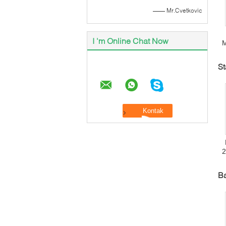
—— Mr.Cvetkovic
I 'm Online Chat Now
M
St
2
S
Ba