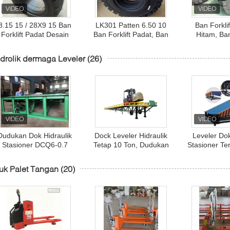
8.15 15 / 28X9 15 Ban
LK301 Patten 6.50 10
Ban Forklif
Forklift Padat Desain
Ban Forklift Padat, Ban
Hitam, Ban
Tiga Lapisan Dengan
Karet Solid Untuk Forklift
Forklift Pne
Cincin Baja Diperkuat
1
drolik dermaga Leveler
(26)
Dudukan Dok Hidraulik
Dock Leveler Hidraulik
Leveler Dok
Stasioner DCQ6-0.7
Tetap 10 Ton, Dudukan
Stasioner Te
Kapasitas Pemuatan 6
Dok Pemuatan Portabel
Dok Gudang
Ton
DCQ10-0.7
uk Palet Tangan
(20)