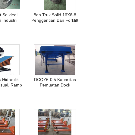
t Solideal
Ban Truk Solid 16X6-8
 Industri
Penggantian Ban Forklift
umatik 8.25-
Ketahanan Aus Tinggi
2
 Hidraulik
DCQY6-0.5 Kapasitas
rsuai, Ramp
Pemuatan Dock
 DCQ8-0.7
Dudukan Ponsel 6000kg
Panjang 7m CE Disetujui