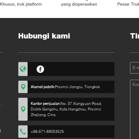
Khusus, truk platform
yang dioperasikan
Pesiar Tru
yang dioperasikan
dengan baterai lithium
Listrik Deng
engan Baterai Tertutup
dengan platform
Ramah Li
Kab
pemuatan dan pagar
pengaman lipat
Hubungi kami
Ti
Alamat pabrik:
Provinsi Jiangsu, Tiongkok
Kantor penjualan:
No. 37 Xiangyuan Road,
Distrik Gongshu, Kota Hangzhou, Provinsi
Zhejiang, Cina
t
+86-571-88053525