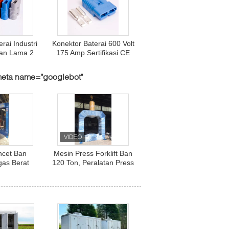
rai Industri
Konektor Baterai 600 Volt
an Lama 2
175 Amp Sertifikasi CE
Forklift /
UL 100% Kompatibel
mpuk
Dengan Yazaki
meta name="googlebot"
ncet Ban
Mesin Press Forklift Ban
ugas Berat
120 Ton, Peralatan Press
asi Pinggir
Ban Hidrolik TP120
at