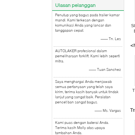
Ulasan pelanggan
Penutup yang bagus pada trailer kamar
mandi. Kami terkesan dengan
komunikasi Anda yang lancar dan
S
tanggapan cepat.
—— Tn. Les
<h
AUTOLAKER profesional dalam
co
pemeliharaan forklift. Kami lebih seperti
mitra.
—— Tuan Sanchez
Saya menghargai Anda menjawab
semua pertanyaan yang telah saya
T
kirim, terima kasih banyak untuk tindak
lanjut yang sangat baik. Peralatan
pencet ban sangat bagus.
Tr
—— Ms. Vargas
Kami puas dengan baterai Anda.
Terima kasih Molly atas upaya
tambahan Anda.