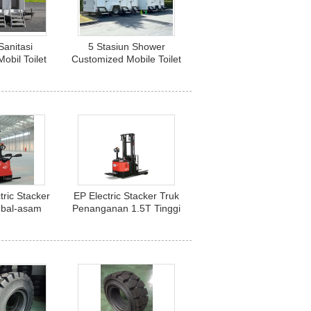
anitasi
5 Stasiun Shower
obil Toilet
Customized Mobile Toilet
 Mewah
Trailer Outdoor
tric Stacker
EP Electric Stacker Truk
mbal-asam
Penanganan 1.5T Tinggi
ai Li-ion
Angkat 6500-10700mm
an dengan
Dengan Baterai Li Ion
ngkat yang
esuaikan