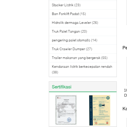
Stacker Listrik
(23)
Ban Forklift Padat
(15)
Hidrolik dermaga Leveler
(26)
Truk Palet Tangan
(20)
b
pengering palet otomatis
(14)
Pe
Truk Crawler Dumper
(27)
Trailer makanan yang bergerak
(55)
Kendaraan listrik berkecepatan rendah
(38)
Sertifikasi
1
D
Ko