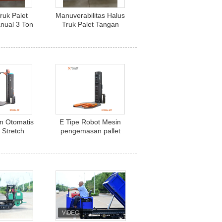
ruk Palet
Manuverabilitas Halus
anual 3 Ton
Truk Palet Tangan
Nylon
Manual 2500kg dengan
Roda Nilon
an Otomatis
E Tipe Robot Mesin
 Stretch
pengemasan pallet
Efisien
otomatis yang aman