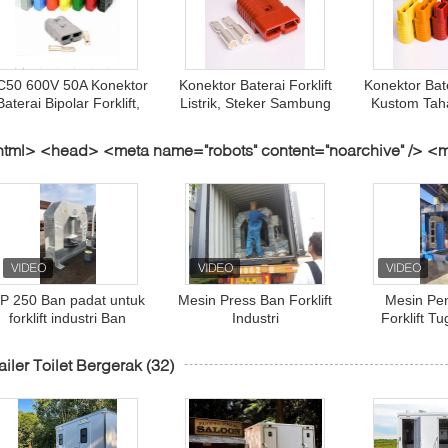
C50 600V 50A Konektor
Konektor Baterai Forklift
Konektor Bate
Baterai Bipolar Forklift,
Listrik, Steker Sambung
Kustom Tah
Konektor Daya Forklift
Cepat Baterai SC350
Pin Untuk 
IP20
350A
Penu
tml> <head> <meta name="robots" content="noarchive" /> <
ntent="nosnippe
(45)
P 250 Ban padat untuk
Mesin Press Ban Forklift
Mesin Pe
forklift industri Ban
Industri
Forklift T
hidrolik
untuk Instal
Cep
ailer Toilet Bergerak
(32)