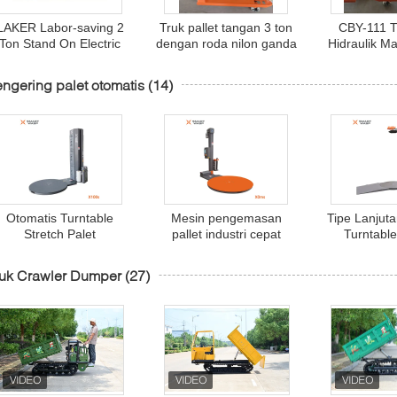
LAKER Labor-saving 2
Truk pallet tangan 3 ton
CBY-111 T
Ton Stand On Electric
dengan roda nilon ganda
Hidraulik M
Pallet Truck with 210Ah
untuk penanganan
Roda 
Large-capacity Battery
bahan gudang 3000kg
ngering palet otomatis
(14)
Otomatis Turntable
Mesin pengemasan
Tipe Lanjut
Stretch Palet
pallet industri cepat
Turntable
Membungkus Mesin
otomatis tahan lama
Wrapper 
Kotak
ruk Crawler Dumper
(27)