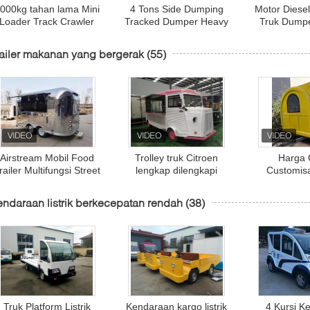
000kg tahan lama Mini
4 Tons Side Dumping
Motor Diese
Loader Track Crawler
Tracked Dumper Heavy
Truk Dumpe
Dumper Minyak Sawit
Duty Material Transport
Hidrolik 9.2k
Perladangan
Mesin Kehutanan
Daya Mesi
ailer makanan yang bergerak
(55)
Transportasi
Airstream Mobil Food
Trolley truk Citroen
Harga 
railer Multifungsi Street
lengkap dilengkapi
Customisa
Food Truck Trailer
dengan Fast Food
Catering Es 
Concession Trailer Truck
Dengan Plast
ndaraan listrik berkecepatan rendah
(38)
Citroen Food Trailer
Ka
bergerak
Truk Platform Listrik
Kendaraan kargo listrik
4 Kursi K