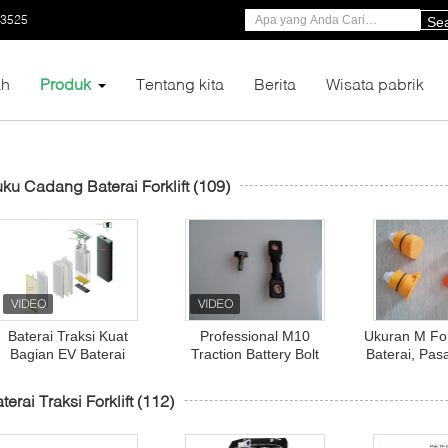
53525
Se
h
Produk
Tentang kita
Berita
Wisata pabrik
ku Cadang Baterai Forklift
(109)
Baterai Traksi Kuat
Professional M10
Ukuran M For
Bagian EV Baterai
Traction Battery Bolt
Baterai, Pa
Separator Baterai
Screw Warna Hitam
Ventilasi Bat
Gauntlet
Dengan Kepala Plastik
67mm Ba
terai Traksi Forklift
(112)