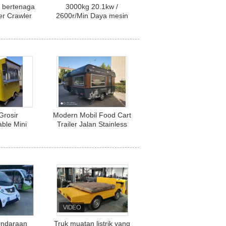
l bertenaga
3000kg 20.1kw /
r Crawler
2600r/Min Daya mesin
w / 300r/Min
GF3000 Tracked
n GF2500
Dumper Efisiensi Tinggi
Mesin Panen Durian
Grosir
Modern Mobil Food Cart
ble Mini
Trailer Jalan Stainless
Krim Trailer
Steel Jenis Kapal Truk
ik Diperkuat
ca
endaraan
Truk muatan listrik yang