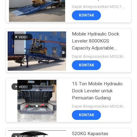
Leveler
Dapat dinegosiasikan MOQ:1 SET
KONTAK
46
<html> <head>
Mobile Hydraulic Dock
Leveler 8000KGS
<meta
Capacity Adjustable
1.2m-1.7m
name="robots"
Dapat dinegosiasikan MOQ:Bisa dinegosiasikan
KONTAK
content="noarchive"
/> <meta
15 Ton Mobile Hydraulic
32
Dock Leveler untuk
name="googlebot"
Trailer Toilet
Pemuatan Gudang
Dapat dinegosiasikan MOQ:Bisa dinegosiasikan
content="nosnippe
Bergerak
KONTAK
520KG Kapasitas