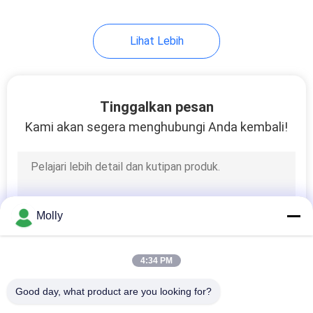
26
Lihat Lebih
Hidrolik dermaga
Leveler
Tinggalkan pesan
Kami akan segera menghubungi Anda kembali!
20
Truk Palet Tangan
Molly
4:34 PM
Good day, what product are you looking for?