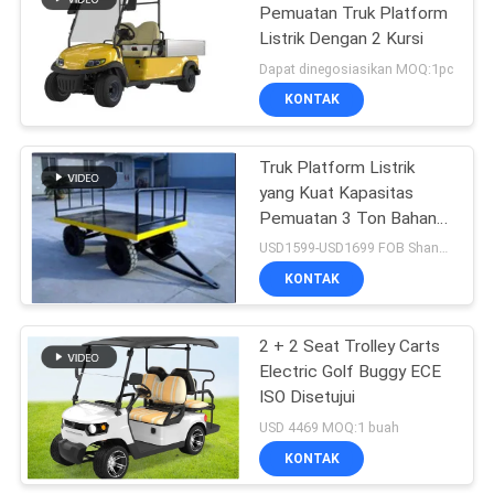
Pemuatan Truk Platform
Listrik Dengan 2 Kursi
24
Dapat dinegosiasikan MOQ:1pc
KONTAK
Stacker Listrik
Truk Platform Listrik
yang Kuat Kapasitas
Pemuatan 3 Ton Bahan
Baja 10 # saluran
USD1599-USD1699 FOB Shanghai per pc MOQ:1 pc
KONTAK
15
2 + 2 Seat Trolley Carts
Ban Forklift Padat
Electric Golf Buggy ECE
ISO Disetujui
USD 4469 MOQ:1 buah
KONTAK