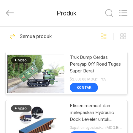
2025
LAKER
AUTOPARTS
Produk
CO.,LIMITED.
All
Rights
Reserved.
RUMAH
112
Semua produk
Suku Cadang
PRODUK
Baterai Forklift
Truk Dump Cerdas
Perayap Off Road Tugas
TENTANG
Super Berat
KITA
$2.550.00 MOQ:1 PCS
KONTAK
114
WISATA
Baterai Traksi
Efisien memuat dan
PABRIK
melepaskan Hydraulic
Forklift
Dock Leveler untuk
KONTROL
Loading Docks
Dapat dinegosiasikan MOQ:Bisa dinegosiasikan