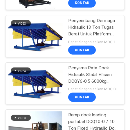
KUALITAS
KONTAK
Penyeimbang Dermaga
HUBUNGI
56
Hidraulik 13 Ton Tugas
KAMI
Berat Untuk Platform
Pengisi Daya Baterai
yang Disesuaikan di Area
Dapat dinegosiasikan MOQ:1 PCS
Forklift
Pemuatan Industri
BERITA
KONTAK
2.2*2.5*0.6m
SITEMAP
Penyama Rata Dock
Hidraulik Stabil Efisien
DCQY6-0.5 6000kg
KEBIJAKAN
24
Panjang 7m Disetujui CE
Dapat dinegosiasikan MOQ:Bisa dinegosiasikan
PRIVASI
Konektor Baterai
KONTAK
Forklift
Ramp dock loading
portabel DCQ10-0.7 10
Ton Fixed Hydraulic Dock