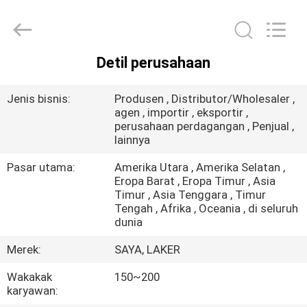
2026
LAKER
AUTOPARTS
CO.,LIMITED.
All
Rights
Detil perusahaan
Reserved.
RUMAH
Jenis bisnis:
Produsen , Distributor/Wholesaler ,
PRODUK
agen , importir , eksportir ,
perusahaan perdagangan , Penjual ,
lainnya
TENTANG
Pasar utama:
Amerika Utara , Amerika Selatan ,
KITA
Eropa Barat , Eropa Timur , Asia
Timur , Asia Tenggara , Timur
Tengah , Afrika , Oceania , di seluruh
dunia
WISATA
PABRIK
Merek:
SAYA, LAKER
Wakakak
150~200
KONTROL
karyawan: