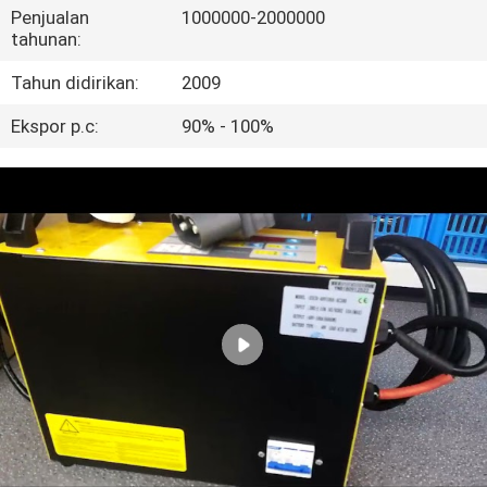
KUALITAS
Penjualan
1000000-2000000
tahunan:
HUBUNGI
Tahun didirikan:
2009
KAMI
Ekspor p.c:
90% - 100%
BERITA
SITEMAP
KEBIJAKAN
PRIVASI