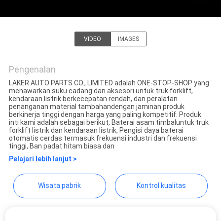
VIDEO
IMAGES
LAKER AUTOPARTS
CO.,LIMITED
Pengenalan
LAKER AUTO PARTS CO., LIMITED adalah ONE-STOP-SHOP yang
menawarkan suku cadang dan aksesori untuk truk forklift,
kendaraan listrik berkecepatan rendah, dan peralatan
penanganan material tambahan​dengan jaminan produk
berkinerja tinggi dengan harga yang paling kompetitif. Produk
inti kami adalah sebagai berikut, Baterai asam timbaluntuk truk
forklift listrik dan kendaraan listrik, Pengisi daya baterai
otomatis cerdas termasuk frekuensi industri dan frekuensi
tinggi, Ban padat hitam biasa dan
Pelajari lebih lanjut >
Wisata pabrik
Kontrol kualitas