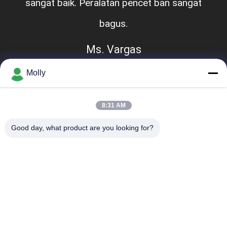
sangat baik. Peralatan pencet ban sangat
bagus.
Ms. Vargas
Molly
8:31 AM
Good day, what product are you looking for?
Bad Request
Semua
Suku Cadang 
Baterai Traksi 
Baterai Forklift
Forklift
Pengisi Daya Baterai 
Konektor Baterai 
Forklift
Forklift