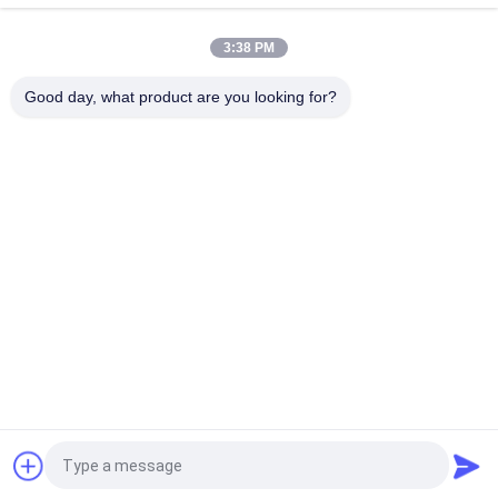
Dengan Kepala Plastik
3:38 PM
Ukuran M Forklift Bagian Baterai, Pasang Lubang Ventilasi
Baterai Panjang 67mm Bahan PP
Good day, what product are you looking for?
Bad Request
Semua
Suku Cadang 
Baterai Traksi 
Baterai Forklift
Forklift
Pengisi Daya Baterai 
Konektor Baterai 
Forklift
Forklift
<html>

Stacker Listrik
<head>

<meta 
Hidrolik Dermaga 
Name="robots" 
Ban Forklift Padat
Leveler
Content="noarchive" 
/>

<meta 
Quote request suatu
Name="googlebot" 