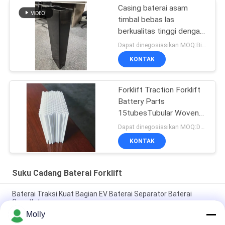
Casing baterai asam
timbal bebas las
berkualitas tinggi dengan
100% bahan PP perawan
Dapat dinegosiasikan MOQ:Bisa dinegosiasikan
dan ukuran yang dapat
KONTAK
disesuaikan - BCI Box
Forklift Traction Forklift
Battery Parts
15tubesTubular Woven
Battery Gauntlet
Dapat dinegosiasikan MOQ:Dapat dinegosiasikan
KONTAK
Suku Cadang Baterai Forklift
Baterai Traksi Kuat Bagian EV Baterai Separator Baterai
Gauntlet
Molly
Professional M10 Traction Battery Bolt Screw Warna Hitam