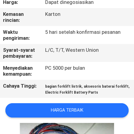
Harga:
Dapat dinegosiasikan
KUALITAS
Kemasan
Karton
rincian:
HUBUNGI
KAMI
Waktu
5 hari setelah konfirmasi pesanan
pengiriman:
Syarat-syarat
L/C, T/T, Western Union
BERITA
pembayaran:
Menyediakan
PC 5000 per bulan
SITEMAP
kemampuan:
Cahaya Tinggi:
,
,
bagian forklift listrik
aksesoris baterai forklift
KEBIJAKAN
Electric Forklift Battery Parts
PRIVASI
HARGA TERBAIK