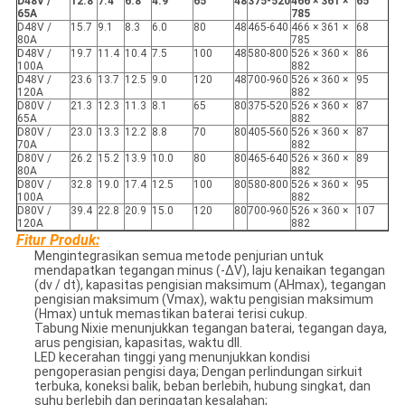
D48V /
12.8
7.4
6.8
4.9
65
48
375-520
466 × 361 ×
65
65A
785
D48V /
15.7
9.1
8.3
6.0
80
48
465-640
466 × 361 ×
68
80A
785
D48V /
19.7
11.4
10.4
7.5
100
48
580-800
526 × 360 ×
86
100A
882
D48V /
23.6
13.7
12.5
9.0
120
48
700-960
526 × 360 ×
95
120A
882
D80V /
21.3
12.3
11.3
8.1
65
80
375-520
526 × 360 ×
87
65A
882
D80V /
23.0
13.3
12.2
8.8
70
80
405-560
526 × 360 ×
87
70A
882
D80V /
26.2
15.2
13.9
10.0
80
80
465-640
526 × 360 ×
89
80A
882
D80V /
32.8
19.0
17.4
12.5
100
80
580-800
526 × 360 ×
95
100A
882
D80V /
39.4
22.8
20.9
15.0
120
80
700-960
526 × 360 ×
107
120A
882
Fitur Produk:
Mengintegrasikan semua metode penjurian untuk
mendapatkan tegangan minus (-ΔV), laju kenaikan tegangan
(dv / dt), kapasitas pengisian maksimum (AHmax), tegangan
pengisian maksimum (Vmax), waktu pengisian maksimum
(Hmax) untuk memastikan baterai terisi cukup.
Tabung Nixie menunjukkan tegangan baterai, tegangan daya,
arus pengisian, kapasitas, waktu dll.
LED kecerahan tinggi yang menunjukkan kondisi
pengoperasian pengisi daya; Dengan perlindungan sirkuit
terbuka, koneksi balik, beban berlebih, hubung singkat, dan
suhu berlebih dan peringatan kesalahan;