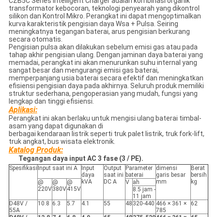
CZB5C Series Intelligent Charger adalah kombinasi organik
transformator kebocoran, teknologi penyearah yang dikontrol
silikon dan Kontrol Mikro. Perangkat ini dapat mengoptimalkan
kurva karakteristik pengisian daya Wsa + Pulsa. Seiring
meningkatnya tegangan baterai, arus pengisian berkurang
secara otomatis.
Pengisian pulsa akan dilakukan sebelum emisi gas atau pada
tahap akhir pengisian ulang. Dengan jaminan daya baterai yang
memadai, perangkat ini akan menurunkan suhu internal yang
sangat besar dan mengurangi emisi gas baterai,
memperpanjang usia baterai secara efektif dan meningkatkan
efisiensi pengisian daya pada akhirnya. Seluruh produk memiliki
struktur sederhana, pengoperasian yang mudah, fungsi yang
lengkap dan tinggi efisiensi.
Aplikasi:
Perangkat ini akan berlaku untuk mengisi ulang baterai timbal-
asam yang dapat digunakan di
berbagai kendaraan listrik seperti truk palet listrik, truk fork-lift,
truk angkat, bus wisata elektronik.
Katalog Produk:
Tegangan daya input AC 3 fase (3 / PE).
Spesifikasi
Input saat ini A
Input
Output
Parameter
dimensi
Berat
daya
saat ini
baterai
garis besar
bersih
kVA
DC A
mm
kg
@
@
@
V
ah
220V
380V
415V
8.5 jam -
11 jam
D48V /
10.8
6.3
5.7
4.1
55
48
320-440
466 × 361 ×
62
55A
785