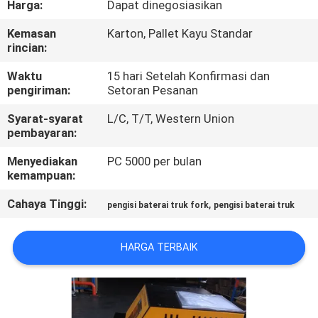
Harga:
Dapat dinegosiasikan
KUALITAS
Kemasan
Karton, Pallet Kayu Standar
rincian:
HUBUNGI
KAMI
Waktu
15 hari Setelah Konfirmasi dan
pengiriman:
Setoran Pesanan
Syarat-syarat
L/C, T/T, Western Union
BERITA
pembayaran:
Menyediakan
PC 5000 per bulan
SITEMAP
kemampuan:
Cahaya Tinggi:
,
pengisi baterai truk fork
pengisi baterai truk
KEBIJAKAN
PRIVASI
HARGA TERBAIK