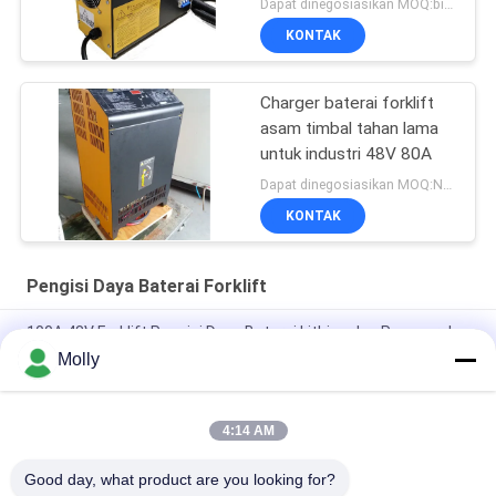
Dapat dinegosiasikan MOQ:bisa dinegosiasikan
KONTAK
Charger baterai forklift
asam timbal tahan lama
untuk industri 48V 80A
Dapat dinegosiasikan MOQ:Negotiable
KONTAK
Pengisi Daya Baterai Forklift
100A 48V Forklift Pengisi Daya Baterai Lithium Ion Penyearah
Terkendali Silikon
Molly
Aluminium Alloy CZB5C 24V/45A Forklift Battery Charger
dengan Fan Pendingin Diam
4:14 AM
Pengisi Baterai Forklift 120A 48 Volt Over Charging Protection
Good day, what product are you looking for?