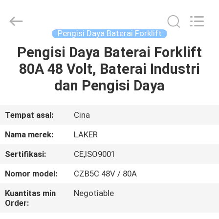
2026
LAKER
AUTOPARTS
CO.,LIMITED.
All
Pengisi Daya Baterai Forklift
Rights
Reserved.
Pengisi Daya Baterai Forklift
RUMAH
80A 48 Volt, Baterai Industri
PRODUK
dan Pengisi Daya
TENTANG
Tempat asal:
Cina
KITA
Nama merek:
LAKER
Sertifikasi:
CE,ISO9001
WISATA
Nomor model:
CZB5C 48V / 80A
PABRIK
Kuantitas min
Negotiable
Order:
KONTROL