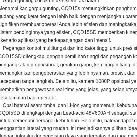
Garpu gunting cocok untuk sistem rak dalam
Menampilkan garpu gunting, CQD15s memungkinkan penghema
gudang yang ketat dengan lebih baik dengan menjangkau barang
signifikan membuat operasi Anda lebih efisien dan meningkatk
sistem pendinginnya yang efisien, CQD15SD memberikan kine
skenario aplikasi yang berkepanjangan dan intensif.
Pegangan kontrol multifungsi dan indikator tinggi untuk presisi
COD15SD dilengkapi dengan pemilihan tinggi dan pegangan kont
pengangkatan proporsional, gerakan garpu, kemiringan tiang, d
memungkinkan pengoperasian yang lebih nyaman, presisi, dan
kecepatan tanpa langkah. Selain itu, kamera 1080P opsional yan
memberikan pengawasan real-time yang jelas, yang selanjutnya 
keselamatan bagi operator.
Opsi baterai asam timbal dan Li-ion yang memenuhi kebutuh
CQDl5SD dilengkapi dengan Lead-acid 48V600AH sebagai standa
untuk memenuhi berbagai kebutuhan. Selain itu, baterai dapat d
penggantian lateral yang mudah. Ini menjadikannya pilihan ide
dengan infrastruktur pengisian daya yang terbatas dan juga 