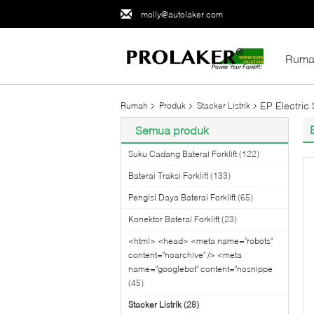
molly@autolaker.com
Ruma
EP Electric
Rumah
Produk
Stacker Listrik
Semua produk
Suku Cadang Baterai Forklift
(122)
Baterai Traksi Forklift
(133)
Pengisi Daya Baterai Forklift
(65)
Konektor Baterai Forklift
(23)
<html> <head> <meta name="robots"
content="noarchive" /> <meta
name="googlebot" content="nosnippe
(45)
Stacker Listrik
(28)