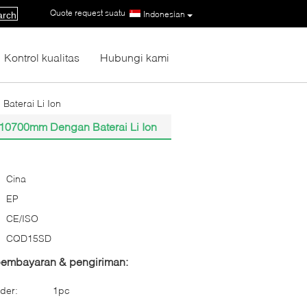
Quote request suatu
|
Indonesian
arch
Kontrol kualitas
Hubungi kami
aterai Li Ion
-10700mm Dengan Baterai Li Ion
Cina
EP
CE/ISO
CQD15SD
 pembayaran & pengiriman:
der:
1pc