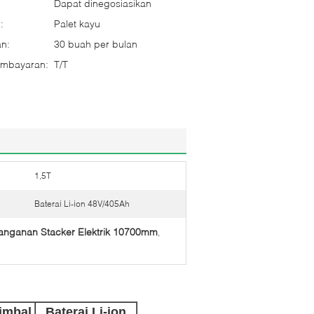
Dapat dinegosiasikan
:
Palet kayu
n:
30 buah per bulan
embayaran:
T/T
1,5T
Baterai Li-ion 48V/405Ah
anganan Stacker Elektrik 10700mm
,
imbal
Baterai Li-ion