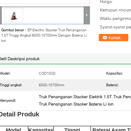
Harga:
Kemasan rincian
Waktu pengirima
Syarat-syarat p
Gambar besar :
EP Electric Stacker Truk Penanganan
1.5T Tinggi Angkat 6500-10700mm Dengan Baterai Li
Kontak
Ion
Detil Deskripsi produk
Model:
CQD15SD
Kapasitas:
Tinggi angkat:
6500-10700mm
Baterai:
Truk Penanganan Stacker Elektrik 1.5T
Truk Pen
,
Menyoroti:
Truk Penanganan Stacker Baterai Li Ion
Detail Produk
Model
Kapasitas
Tinggi
Baterai Asam T