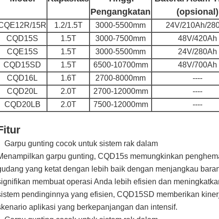
Pengangkatan
(opsional)
CQE12R/15R
1.2/1.5T
3000-5500mm
24V/210Ah/28
CQD15S
1.5T
3000-7500mm
48V/420Ah
CQE15S
1.5T
3000-5500mm
24V/280Ah
CQD15SD
1.5T
6500-10700mm
48V/700Ah
CQD16L
1.6T
2700-8000mm
----
CQD20L
2.0T
2700-12000mm
----
CQD20LB
2.0T
7500-12000mm
----
Fitur
Garpu gunting cocok untuk sistem rak dalam
Menampilkan garpu gunting, CQD15s memungkinkan penghema
gudang yang ketat dengan lebih baik dengan menjangkau barang
signifikan membuat operasi Anda lebih efisien dan meningkatk
sistem pendinginnya yang efisien, CQD15SD memberikan kine
skenario aplikasi yang berkepanjangan dan intensif.