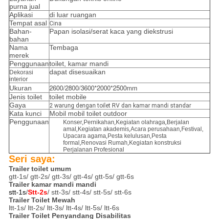
purna jual
Aplikasi
di luar ruangan
Tempat asal
Cina
Bahan-
Papan isolasi/serat kaca yang diekstrusi
bahan
Nama
Tembaga
merek
Penggunaan
toilet, kamar mandi
dapat disesuaikan
Dekorasi
interior
2600/2800/3600*2000*2500mm
Ukuran
Jenis toilet
toilet mobile
Gaya
2 warung dengan toilet RV dan kamar mandi standar
Kata kunci
Mobil mobil toilet outdoor
Penggunaan
Konser
,
Pernikahan
,
Kegiatan olahraga
,
Berjalan
amal
,
Kegiatan akademis
,
Acara perusahaan
,
Festival,
Upacara agama
,
Pesta kelulusan
,
Pesta
formal
,
Renovasi Rumah
,
Kegiatan konstruksi
Perjalanan Profesional
Seri saya:
Trailer toilet umum
gtt-1s/ gtt-2s/ gtt-3s/ gtt-4s/ gtt-5s/ gtt-6s
Trailer kamar mandi mandi
stt-1s
/
Stt-2s
/ stt-3s/ stt-4s/ stt-5s/ stt-6s
Trailer Toilet Mewah
ltt-1s/ ltt-2s/ ltt-3s/ ltt-4s/ ltt-5s/ ltt-6s
Trailer Toilet Penyandang Disabilitas