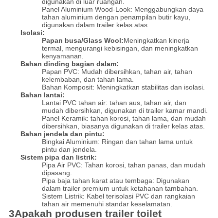
digunakan di luar ruangan.
Panel Aluminium Wood-Look: Menggabungkan daya
tahan aluminium dengan penampilan butir kayu,
digunakan dalam trailer kelas atas.
Isolasi:
Papan busa/Glass Wool:
Meningkatkan kinerja
termal, mengurangi kebisingan, dan meningkatkan
kenyamanan.
Bahan dinding bagian dalam:
Papan PVC: Mudah dibersihkan, tahan air, tahan
kelembaban, dan tahan lama.
Bahan Komposit: Meningkatkan stabilitas dan isolasi.
Bahan lantai:
Lantai PVC tahan air: tahan aus, tahan air, dan
mudah dibersihkan, digunakan di trailer kamar mandi.
Panel Keramik: tahan korosi, tahan lama, dan mudah
dibersihkan, biasanya digunakan di trailer kelas atas.
Bahan jendela dan pintu:
Bingkai Aluminium: Ringan dan tahan lama untuk
pintu dan jendela.
Sistem pipa dan listrik:
Pipa Air PVC: Tahan korosi, tahan panas, dan mudah
dipasang.
Pipa baja tahan karat atau tembaga: Digunakan
dalam trailer premium untuk ketahanan tambahan.
Sistem Listrik: Kabel terisolasi PVC dan rangkaian
tahan air memenuhi standar keselamatan.
3Apakah produsen trailer toilet