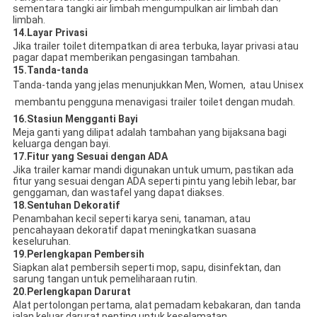
sementara tangki air limbah mengumpulkan air limbah dan
limbah.
14.
Layar Privasi
Jika trailer toilet ditempatkan di area terbuka, layar privasi atau
pagar dapat memberikan pengasingan tambahan.
15.
Tanda-tanda
Tanda-tanda yang jelas menunjukkan Men, Women,  atau Unisex
 membantu pengguna menavigasi trailer toilet dengan mudah.
16.
Stasiun Mengganti Bayi
Meja ganti yang dilipat adalah tambahan yang bijaksana bagi
keluarga dengan bayi.
17.
Fitur yang Sesuai dengan ADA
Jika trailer kamar mandi digunakan untuk umum, pastikan ada
fitur yang sesuai dengan ADA seperti pintu yang lebih lebar, bar
genggaman, dan wastafel yang dapat diakses.
18.
Sentuhan Dekoratif
Penambahan kecil seperti karya seni, tanaman, atau
pencahayaan dekoratif dapat meningkatkan suasana
keseluruhan.
19.
Perlengkapan Pembersih
Siapkan alat pembersih seperti mop, sapu, disinfektan, dan
sarung tangan untuk pemeliharaan rutin.
20.
Perlengkapan Darurat
Alat pertolongan pertama, alat pemadam kebakaran, dan tanda
jalan keluar darurat penting untuk keselamatan.