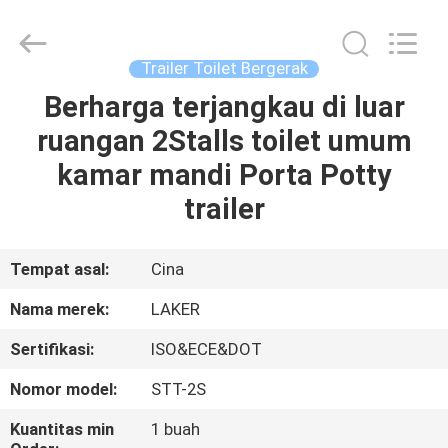
2026
LAKER
AUTOPARTS
CO.,LIMITED.
All
Trailer Toilet Bergerak
Rights
Reserved.
Berharga terjangkau di luar
RUMAH
ruangan 2Stalls toilet umum
PRODUK
kamar mandi Porta Potty
trailer
TENTANG
KITA
Tempat asal:
Cina
Nama merek:
LAKER
WISATA
Sertifikasi:
ISO&ECE&DOT
PABRIK
Nomor model:
STT-2S
KONTROL
Kuantitas min
1 buah