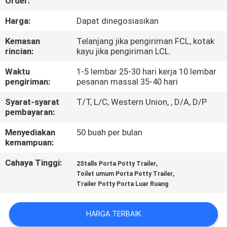
Order:
KUALITAS
Harga:
Dapat dinegosiasikan
HUBUNGI
Kemasan
Telanjang jika pengiriman FCL, kotak
rincian:
kayu jika pengiriman LCL.
KAMI
Waktu
1-5 lembar 25-30 hari kerja 10 lembar
pengiriman:
pesanan massal 35-40 hari
BERITA
Syarat-syarat
T/T, L/C, Western Union, , D/A, D/P
pembayaran:
SITEMAP
Menyediakan
50 buah per bulan
kemampuan:
KEBIJAKAN
Cahaya Tinggi:
,
2Stalls Porta Potty Trailer
PRIVASI
,
Toilet umum Porta Potty Trailer
Trailer Potty Porta Luar Ruang
HARGA TERBAIK