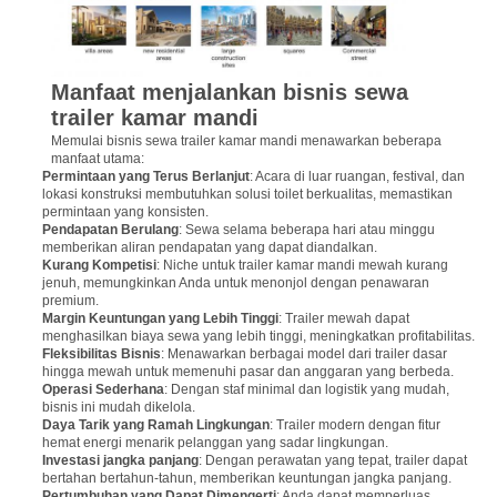
Manfaat menjalankan bisnis sewa
trailer kamar mandi
Memulai bisnis sewa trailer kamar mandi menawarkan beberapa
manfaat utama:
Permintaan yang Terus Berlanjut
: Acara di luar ruangan, festival, dan
lokasi konstruksi membutuhkan solusi toilet berkualitas, memastikan
permintaan yang konsisten.
Pendapatan Berulang
: Sewa selama beberapa hari atau minggu
memberikan aliran pendapatan yang dapat diandalkan.
Kurang Kompetisi
: Niche untuk trailer kamar mandi mewah kurang
jenuh, memungkinkan Anda untuk menonjol dengan penawaran
premium.
Margin Keuntungan yang Lebih Tinggi
: Trailer mewah dapat
menghasilkan biaya sewa yang lebih tinggi, meningkatkan profitabilitas.
Fleksibilitas Bisnis
: Menawarkan berbagai model dari trailer dasar
hingga mewah untuk memenuhi pasar dan anggaran yang berbeda.
Operasi Sederhana
: Dengan staf minimal dan logistik yang mudah,
bisnis ini mudah dikelola.
Daya Tarik yang Ramah Lingkungan
: Trailer modern dengan fitur
hemat energi menarik pelanggan yang sadar lingkungan.
Investasi jangka panjang
: Dengan perawatan yang tepat, trailer dapat
bertahan bertahun-tahun, memberikan keuntungan jangka panjang.
Pertumbuhan yang Dapat Dimengerti
: Anda dapat memperluas