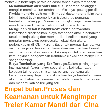
mencakup beberapa peralatan dasar tanpa biaya tambahan.
Menambahkan aksesoris khusus:
Beberapa pelanggan
mungkin meminta fitur tambahan. Misalnya, pelanggan di
Florida mungkin lebih memilih model dasar karena iklim yang
lebih hangat tidak memerlukan isolasi atau pemanas
tambahan.,pelanggan Minnesota mungkin ingin trailer kamar
mandi dengan kit winterization untuk cuaca dingin.
Mengubah detail kustomisasi:
Setelah persyaratan
kustomisasi diselesaikan, biaya tambahan akan dibebankan
untuk bekerja ulang dan memodifikasi trailer sesuai, yang
mungkin mencakup penyesuaian lokasi dan ukuran
perlengkapan dll.Oleh karena itu, untuk memastikan bahwa
semuanya jelas dan akurat, kami akan memberikan formulir
yang merinci kustomisasi dan lokasinya untuk meminimalkan
kemungkinan pengawasan.Komunikasi awal dan menyeluruh
sangat penting.
Biaya Tambahan yang Tak Terduga:
Dalam perdagangan
internasional, faktor-faktor seperti tarif, kebijakan atau
kejadian tak terduga (misalnya, perang, bencana alam)
kadang-kadang dapat mengakibatkan biaya tambahan.kami
akan membahas bagaimana mengelola biaya tambahan ini
dan menemukan solusi yang adil.
Proses dan
Empat bulan.
Keamanan untuk Mengimpor
Treler Kamar Mandi dari Cina