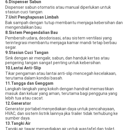
6.
Dispenser Sabun
Dispenser sabun otomatis atau manual diperlukan untuk
stasiun cuci tangan.
7.
Unit Penghapusan Limbah
Bak sampah dengan tutup membantu menjaga kebersihan dan
mengendalikan bau.
8.
Sistem Pengendalian Bau
Pembersih udara, deodorisasi, atau sistem ventilasi yang
terintegrasi membantu menjaga kamar mandi tetap berbau
segar.
9.
Stasiun Cuci Tangan
Sink dengan air mengalir, sabun, dan handuk kertas atau
pengering tangan sangat penting untuk kebersihan.
10.
Lantai Anti-Slip
Tikar pengaman atau lantai anti-slip mencegah kecelakaan,
terutama dalam kondisi basah.
11.
Tangga dan Genggam
Langkah-langkah yang kokoh dengan handrail memastikan
masuk dan keluar yang aman, terutama bagi pengguna yang
lebih tua atau cacat.
12.
Generator
Generator portabel menyediakan daya untuk pencahayaan,
HVAC, dan sistem listrik lainnya jika trailer tidak terhubung ke
sumber daya.
13.
Tangki Air
Tangki air tawar menyediakan air untuk wastafel dan toilet,