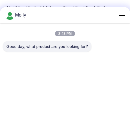
Mobil Food Trailer Multifungsi Street Food Truck Trailer
Molly
Trolley truk Citroen lengkap dilengkapi dengan Fast Food
Concession Trailer Truck Citroen Food Trailer bergerak
2:43 PM
Harga Grosir Customisable Mini Catering Es Krim Trailer
Dengan Plastik Diperkuat Kaca
Good day, what product are you looking for?
Bad Request
Semua
Suku Cadang 
Baterai Traksi 
Baterai Forklift
Forklift
Pengisi Daya Baterai 
Konektor Baterai 
Forklift
Forklift
<html>

Stacker Listrik
<head>

<meta 
Hidrolik Dermaga 
Name="robots" 
Ban Forklift Padat