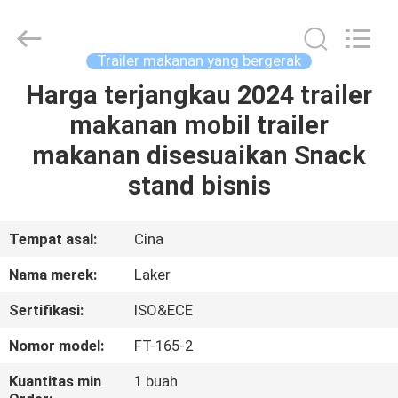
2026
LAKER
AUTOPARTS
CO.,LIMITED.
All
Trailer makanan yang bergerak
Rights
Reserved.
Harga terjangkau 2024 trailer
RUMAH
makanan mobil trailer
PRODUK
makanan disesuaikan Snack
stand bisnis
TENTANG
KITA
Tempat asal:
Cina
Nama merek:
Laker
WISATA
Sertifikasi:
ISO&ECE
PABRIK
Nomor model:
FT-165-2
KONTROL
Kuantitas min
1 buah