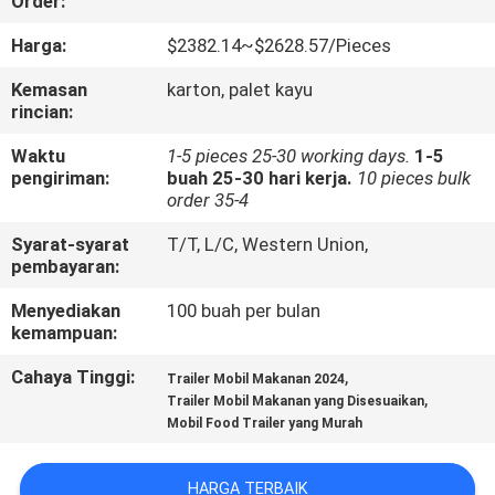
Order:
KUALITAS
Harga:
$2382.14~$2628.57/Pieces
HUBUNGI
Kemasan
karton, palet kayu
rincian:
KAMI
Waktu
1-5 pieces 25-30 working days.
1-5
pengiriman:
buah 25-30 hari kerja.
10 pieces bulk
BERITA
order 35-4
Syarat-syarat
T/T, L/C, Western Union,
SITEMAP
pembayaran:
Menyediakan
100 buah per bulan
KEBIJAKAN
kemampuan:
PRIVASI
Cahaya Tinggi:
,
Trailer Mobil Makanan 2024
,
Trailer Mobil Makanan yang Disesuaikan
Mobil Food Trailer yang Murah
HARGA TERBAIK