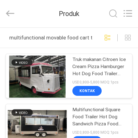
2026
LAKER
AUTOPARTS
Produk
CO.,LIMITED.
All
Rights
Reserved.
RUMAH
multifunctional movable food cart trailer pembuatan on
PRODUK
Truk makanan Citroen Ice
Cream Pizza Hamburger
TENTANG
Hot Dog Food Trailer
KITA
Citroen Mobil Food Cart
USD3,800-5,800 MOQ:1pcs
Trailer
KONTAK
WISATA
Multifunctional Square
PABRIK
Food Trailer Hot Dog
Sandwich Pizza Food
KONTROL
Cart Trailer
USD3,800-5,800 MOQ:1pcs