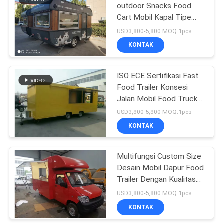
outdoor Snacks Food
Cart Mobil Kapal Tipe
Kiosk Food Catering
USD3,800-5,800 MOQ:1pcs
Trailer
KONTAK
ISO ECE Sertifikasi Fast
Food Trailer Konsesi
Jalan Mobil Food Truck
Cart
USD3,800-5,800 MOQ:1pcs
KONTAK
Multifungsi Custom Size
Desain Mobil Dapur Food
Trailer Dengan Kualitas
Tinggi
USD3,800-5,800 MOQ:1pcs
KONTAK