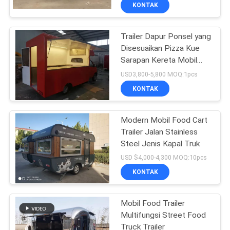
KUALITAS
KONTAK
Trailer Dapur Ponsel yang
HUBUNGI
Disesuaikan Pizza Kue
KAMI
Sarapan Kereta Mobil
Food Cart
USD3,800-5,800 MOQ:1pcs
BERITA
KONTAK
SITEMAP
Modern Mobil Food Cart
Trailer Jalan Stainless
Steel Jenis Kapal Truk
KEBIJAKAN
USD $4,000-4,300 MOQ:10pcs
PRIVASI
KONTAK
Mobil Food Trailer
Multifungsi Street Food
Truck Trailer