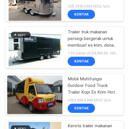
US$ 2050-3500 MOQ:1pcs
KONTAK
Trailer truk makanan
persegi bergerak untuk
membuat es krim, donat,
pizza dan burger
1-99 pieces US $4,490.00, 100+pieces US $2,599.00 MOQ:1 buah
KONTAK
Mobil Multifungsi
Outdoor Food Truck
Trailer Kopi Es Krim Hot
Dog Pizza Snack
USD3,800-5,800 MOQ:1pcs
KONTAK
Kereta trailer makanan