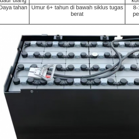
daur ulang
ko
Daya tahan
Umur 6+ tahun di bawah siklus tugas
8-
berat
pe