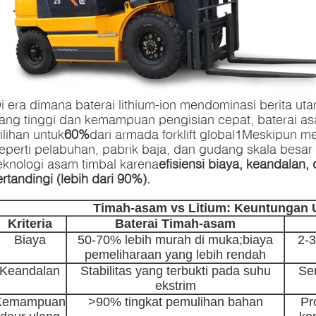
i era dimana baterai lithium-ion mendominasi berita u
ang tinggi dan kemampuan pengisian cepat, baterai asa
ilihan untuk
60%
dari armada forklift global
1
Meskipun meni
eperti pelabuhan, pabrik baja, dan gudang skala besar
eknologi asam timbal karena
efisiensi biaya, keandalan,
ertandingi (lebih dari 90%).
Timah-asam vs Litium: Keuntungan
Kriteria
Baterai Timah-asam
Biaya
50-70% lebih murah di muka;biaya
2-3
pemeliharaan yang lebih rendah
Keandalan
Stabilitas yang terbukti pada suhu
Sen
ekstrim
Kemampuan
>90% tingkat pemulihan bahan
Pr