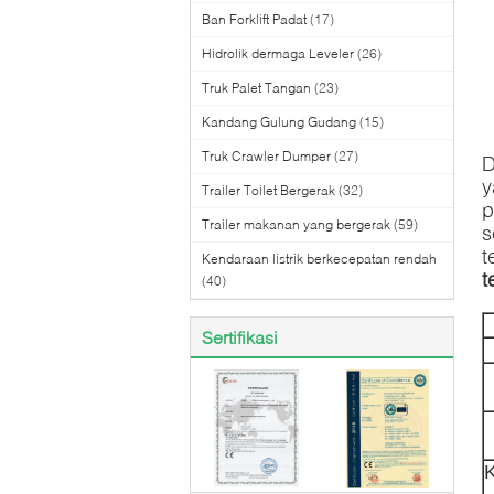
Ban Forklift Padat
(17)
Hidrolik dermaga Leveler
(26)
Truk Palet Tangan
(23)
Kandang Gulung Gudang
(15)
Truk Crawler Dumper
(27)
D
y
Trailer Toilet Bergerak
(32)
p
Trailer makanan yang bergerak
(59)
s
t
Kendaraan listrik berkecepatan rendah
t
(40)
Sertifikasi