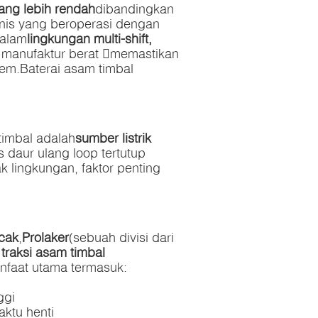
ang lebih rendah
dibandingkan
snis yang beroperasi dengan
alam
lingkungan multi-shift,
k manufaktur berat memastikan
rem.Baterai asam timbal
timbal adalah
sumber listrik
s daur ulang loop tertutup
lingkungan, faktor penting
cak
,
Prolaker
(sebuah divisi dari
 traksi asam timbal
nfaat utama termasuk:
ggi
ktu henti