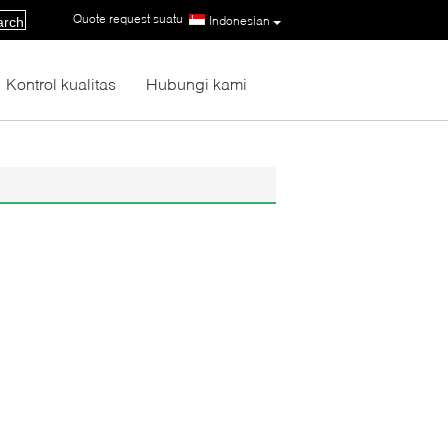
Quote request suatu
|
Indonesian
arch
Kontrol kualitas
Hubungi kami