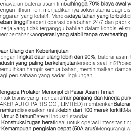
enawaran baterai asam timbal
hingga 70% biaya awal y
engan lithium-ion, menjadikannya solusi utama bagi bi
nggaran yang ketat
4
. Mereka
daya tahan yang terbukti
d
eban tinggi
seperti operasi pelabuhan 24/7 dan pabri
inerja yang tidak terganggu bahkan dalam kondisi ekst
empertahankan
operasi yang stabil tanpa overheating.
aur Ulang dan Keberlanjutan
engan
Tingkat daur ulang lebih dari 90%
, baterai asam 
ndustri yang paling berkelanjutan
tersedia saat ini
2
Prose
emulihkan hampir semua bahan, meminimalkan dampak 
agi perusahaan yang sadar lingkungan.
engapa Prolaker Menonjol di Pasar Asam Timah
ntuk bisnis yang mencari
umur panjang dan kinerja pun
AKER AUTO PARTS CO., LIMITED) memberikan
Baterai
remium
disesuaikan untuk
lebih dari 100 merek forklift
Ma
✔
Umur 6 tahun
Baterai industri standar
✔
Konstruksi tugas berat
ideal untuk operasi intensitas tin
✔
Kemampuan pengisian cepat (50A arus)
Mengurangi wa