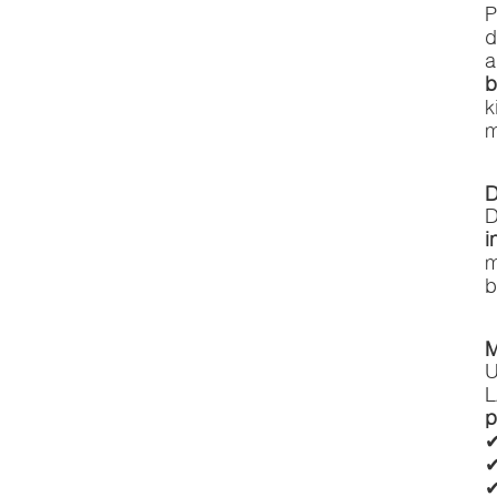
P
d
a
b
k
m
D
D
i
m
b
M
U
L
p