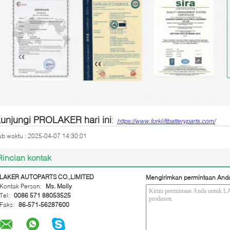
unjungi PROLAKER hari ini
:
https://www.forkliftbatteryparts.com/
ub waktu : 2025-04-07 14:30:01
Rincian kontak
LAKER AUTOPARTS CO.,LIMITED
Mengirimkan permintaan And
Kontak Person:
Ms. Molly
Tel:
0086 571 88053525
Faks:
86-571-56287600