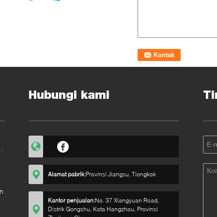
Hubungi kami
Ti
Alamat pabrik:
Provinsi Jiangsu, Tiongkok
n
Kantor penjualan:
No. 37 Xiangyuan Road,
Distrik Gongshu, Kota Hangzhou, Provinsi