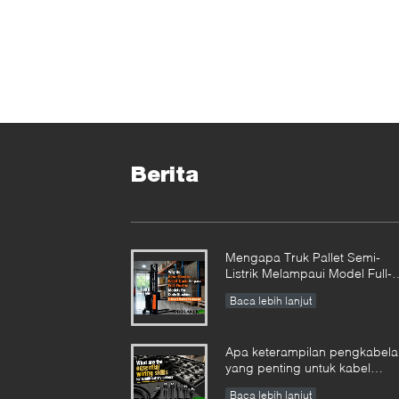
Berita
Mengapa Truk Pallet Semi-
Listrik Melampaui Model Full-
Electric untuk Penumpukan
Baca lebih lanjut
Harian di Gudang Kecil &
Menengah?
Apa keterampilan pengkabela
yang penting untuk kabel
baterai forklift?
Baca lebih lanjut