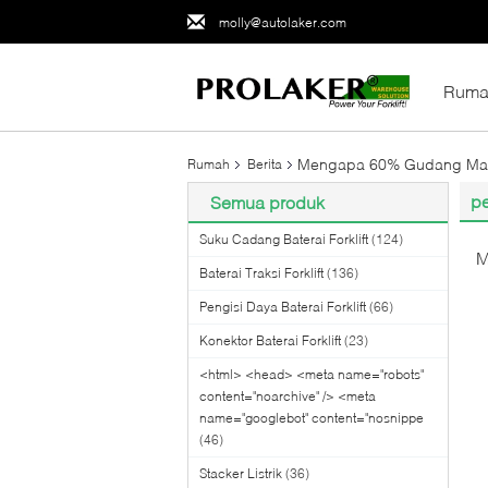
molly@autolaker.com
Ruma
Mengapa 60% Gudang Masi
Rumah
Berita
pe
Semua produk
Suku Cadang Baterai Forklift
(124)
M
Baterai Traksi Forklift
(136)
Pengisi Daya Baterai Forklift
(66)
Konektor Baterai Forklift
(23)
<html> <head> <meta name="robots"
content="noarchive" /> <meta
name="googlebot" content="nosnippe
(46)
Stacker Listrik
(36)