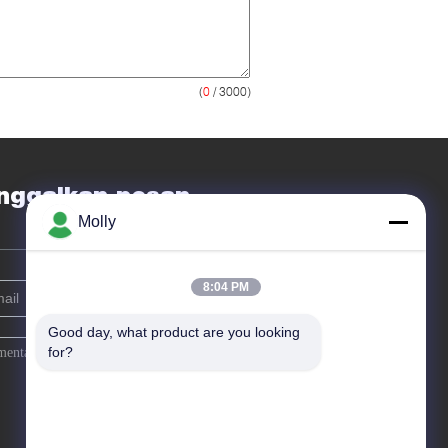
(
0
/ 3000)
nggalkan pesan
Molly
8:04 PM
Good day, what product are you looking 
for?