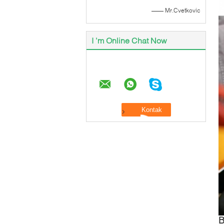
—— Mr.Cvetkovic
I 'm Online Chat Now
B