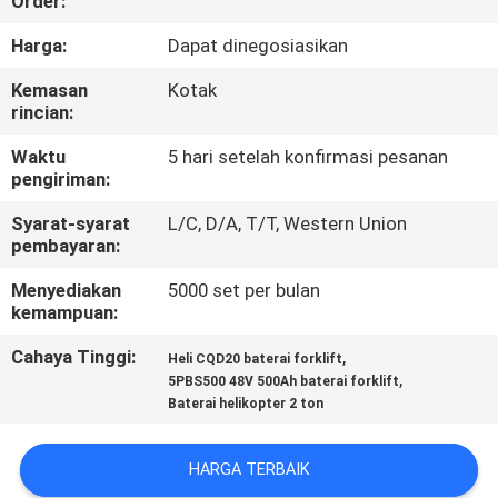
Order:
KUALITAS
Harga:
Dapat dinegosiasikan
HUBUNGI
Kemasan
Kotak
rincian:
KAMI
Waktu
5 hari setelah konfirmasi pesanan
pengiriman:
BERITA
Syarat-syarat
L/C, D/A, T/T, Western Union
pembayaran:
SITEMAP
Menyediakan
5000 set per bulan
kemampuan:
KEBIJAKAN
Cahaya Tinggi:
,
Heli CQD20 baterai forklift
PRIVASI
,
5PBS500 48V 500Ah baterai forklift
Baterai helikopter 2 ton
HARGA TERBAIK