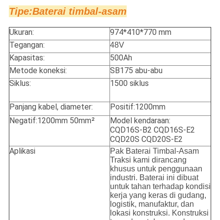
Tipe:
Baterai timbal-asam
Ukuran:
974*410*770 mm
Tegangan:
48V
Kapasitas:
500Ah
Metode koneksi:
SB175 abu-abu
Siklus:
1500 siklus
Panjang kabel, diameter:
Positif:1200mm
Negatif:1200mm 50mm²
Model kendaraan:
CQD16S-B2 CQD16S-E2
CQD20S CQD20S-E2
Aplikasi
Pak Baterai Timbal-Asam
Traksi kami dirancang
khusus untuk penggunaan
industri. Baterai ini dibuat
untuk tahan terhadap kondisi
kerja yang keras di gudang,
logistik, manufaktur, dan
lokasi konstruksi. Konstruksi