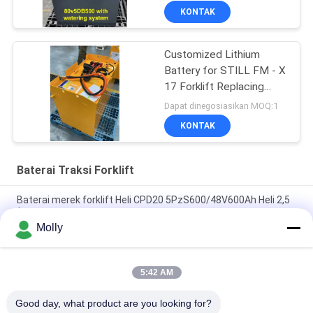
KONTAK
Customized Lithium
Battery for STILL FM - X
17 Forklift Replacing
48V/775AH Lead - Acid
Dapat dinegosiasikan MOQ:1
Battery to 51.2V 690AH
KONTAK
Lithium Battery
Baterai Traksi Forklift
Baterai merek forklift Heli CPD20 5PzS600/48V600Ah Heli 2,5
ton
Molly
Heli CPD30 Electric Forklift Merek 6PBS600 80V 600Ah Baterai,
Grosir untuk Heli Electric Counterbalance Forklift
5:42 AM
HELI Forklift Battery Pack VCH6A Untuk HELI CPD20 Electric
Counterbalance Forklift 48V 600Ah
Good day, what product are you looking for?