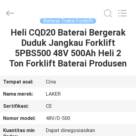
2026
LAKER
AUTOPARTS
CO.,LIMITED.
All
Baterai Traksi Forklift
Rights
Reserved.
Heli CQD20 Baterai Bergerak
RUMAH
Duduk Jangkau Forklift
PRODUK
5PBS500 48V 500Ah Heli 2
Ton Forklift Baterai Produsen
TENTANG
KITA
Tempat asal:
Cina
Nama merek:
LAKER
WISATA
Sertifikasi:
CE
PABRIK
Nomor model:
48V/D-500
KONTROL
Kuantitas min
Dapat dinegosiasikan