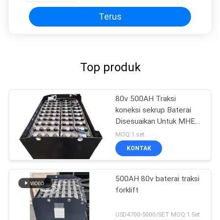
Terus
Top produk
80v 500AH Traksi
koneksi sekrup Baterai
Disesuaikan Untuk MHE
Forklift
MOQ:1 set
KONTAK
500AH 80v baterai traksi
forklift
USD4700-5000/SET MOQ:1 Set