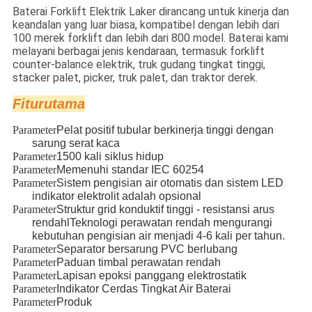
Baterai Forklift Elektrik Laker dirancang untuk kinerja dan
keandalan yang luar biasa, kompatibel dengan lebih dari
100 merek forklift dan lebih dari 800 model. Baterai kami
melayani berbagai jenis kendaraan, termasuk forklift
counter-balance elektrik, truk gudang tingkat tinggi,
stacker palet, picker, truk palet, dan traktor derek.
Fitur
utama
Parameter
Pelat positif tubular berkinerja tinggi dengan
sarung serat kaca
Parameter
1500 kali siklus hidup
Parameter
Memenuhi standar IEC 60254
Parameter
Sistem pengisian air otomatis dan sistem LED
indikator elektrolit adalah opsional
Parameter
Struktur grid konduktif tinggi - resistansi arus
rendah
l
Teknologi perawatan rendah mengurangi
kebutuhan pengisian air menjadi 4-6 kali per tahun.
Parameter
Separator bersarung PVC berlubang
Parameter
Paduan timbal perawatan rendah
Parameter
Lapisan epoksi panggang elektrostatik
Parameter
Indikator Cerdas Tingkat Air Baterai
Parameter
Produk